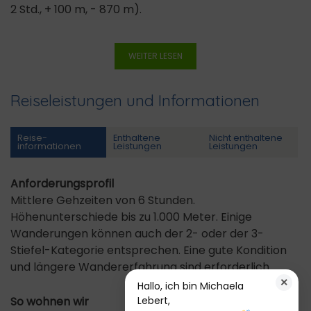
2 Std., + 100 m, - 870 m).
WEITER LESEN
Reiseleistungen und Informationen
Reise­
Enthaltene
Nicht enthaltene
informationen
Leistungen
Leistungen
Anforderungsprofil
Mittlere Gehzeiten von 6 Stunden.
Höhenunterschiede bis zu 1.000 Meter. Einige
Wanderungen können auch der 2- oder der 3-
Stiefel-Kategorie entsprechen. Eine gute Kondition
und längere Wandererfahrung sind erforderlich.
×
Hallo, ich bin Michaela
Lebert,
So wohnen wir