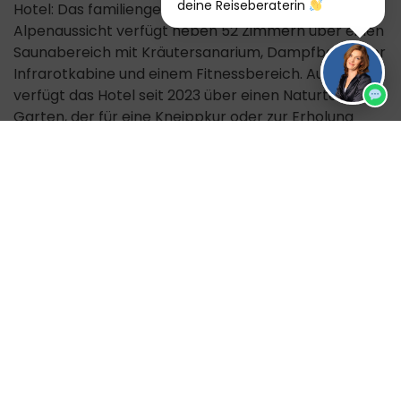
deine Reiseberaterin
Hotel: Das familiengeführte Vier-Sterne-Hotel
Alpenaussicht verfügt neben 52 Zimmern über einen
Saunabereich mit Kräutersanarium, Dampfbad, einer
Infrarotkabine und einem Fitnessbereich. Außerdem
verfügt das Hotel seit 2023 über einen Naturteich im
Garten, der für eine Kneippkur oder zur Erholung
müder Beine zur Verfügung steht. Zimmer: Alle
Zimmer sind ausgestattet mit Telefon, TV, WLAN,
Safe, Schreibtisch, Föhn und teilweise Balkon und
Terrasse. Verpflegung: Im Restaurant genießen wir
ein Tiroler Powerfrühstück mit regionalen Produkten
und am Abend ein Vier-Gänge-Menü mit
Vorspeisen- und Dessertbüfett. Lage: Das Hotel liegt
in Obergurgl in luftiger Höhe auf 1914 m.
Zusätzliche Info