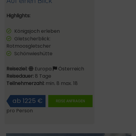
Auf einen Blick
Highlights:
Königsjoch erleben
Gletscherblick:
Rotmoosgletscher
Schönwieshütte
Reiseziel:
Europa
Österreich
Reisedauer:
8 Tage
Teilnehmerzahl:
min. 8 max. 18
ab 1225 €
REISE ANFRAGEN
pro Person