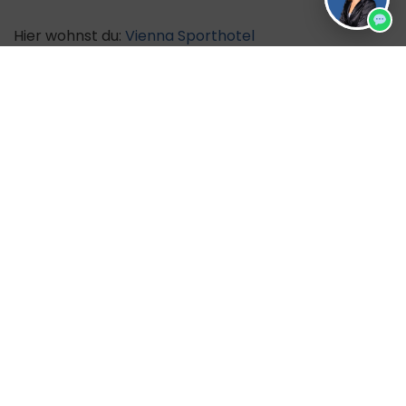
Hier wohnst du:
Vienna Sporthotel
Weitere Silvesterreiseangebote findest du
über den
Reisefinder.
Noch verfügbare Reisezeiträume
28.12.2026 – 02.01.2027
DZ: 1344 €
REISE ANFRAGEN
JETZT BUCHEN